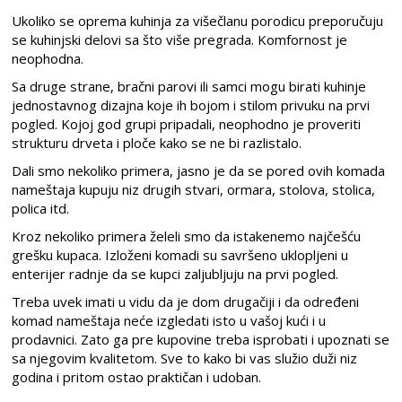
Ukoliko se oprema kuhinja za višečlanu porodicu preporučuju
se kuhinjski delovi sa što više pregrada. Komfornost je
neophodna.
Sa druge strane, bračni parovi ili samci mogu birati kuhinje
jednostavnog dizajna koje ih bojom i stilom privuku na prvi
pogled. Kojoj god grupi pripadali, neophodno je proveriti
strukturu drveta i ploče kako se ne bi razlistalo.
Dali smo nekoliko primera, jasno je da se pored ovih komada
nameštaja kupuju niz drugih stvari, ormara, stolova, stolica,
polica itd.
Kroz nekoliko primera želeli smo da istakenemo najčešću
grešku kupaca. Izloženi komadi su savršeno uklopljeni u
enterijer radnje da se kupci zaljubljuju na prvi pogled.
Treba uvek imati u vidu da je dom drugačiji i da određeni
komad nameštaja neće izgledati isto u vašoj kući i u
prodavnici. Zato ga pre kupovine treba isprobati i upoznati se
sa njegovim kvalitetom. Sve to kako bi vas služio duži niz
godina i pritom ostao praktičan i udoban.