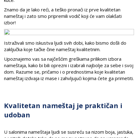
kuće.
Znamo da je lako reći, a teško pronaći iz prve kvalitetan
nameštaj i zato smo pripremili vodič koji će vam olakšati
izbor!
Istraživali smo iskustva ljudi svih dobi, kako bismo došli do
zaključka koje tačke čine nameštaj kvalitetnim.
Upoznajemo vas sa najčešćim greškama prilikom izbora
nameštaja, kako bi bili oprezni i izabrali najbolje za sebe i svoj
dom. Razume se, pričamo i o prednostima koje kvalitetan
nameštaj izdvaja iz mase i zahvljujući kojima ćete ga primetiti.
Kvalitetan nameštaj je praktičan i
udoban
U salonima nameštaja ljudi se susreću sa nizom boja, jastuka,