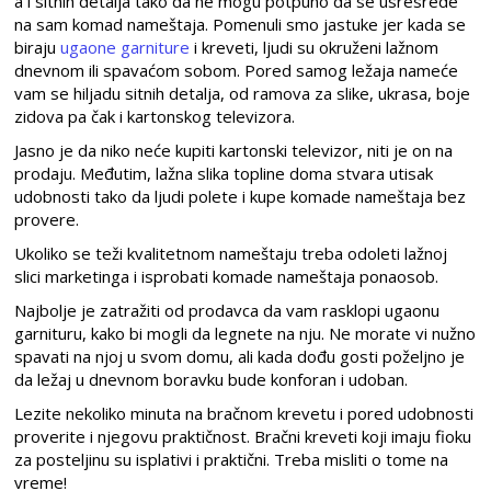
a i sitnih detalja tako da ne mogu potpuno da se usresrede
na sam komad nameštaja. Pomenuli smo jastuke jer kada se
biraju
ugaone garniture
i kreveti, ljudi su okruženi lažnom
dnevnom ili spavaćom sobom. Pored samog ležaja nameće
vam se hiljadu sitnih detalja, od ramova za slike, ukrasa, boje
zidova pa čak i kartonskog televizora.
Jasno je da niko neće kupiti kartonski televizor, niti je on na
prodaju. Međutim, lažna slika topline doma stvara utisak
udobnosti tako da ljudi polete i kupe komade nameštaja bez
provere.
Ukoliko se teži kvalitetnom nameštaju treba odoleti lažnoj
slici marketinga i isprobati komade nameštaja ponaosob.
Najbolje je zatražiti od prodavca da vam rasklopi ugaonu
garnituru, kako bi mogli da legnete na nju. Ne morate vi nužno
spavati na njoj u svom domu, ali kada dođu gosti poželjno je
da ležaj u dnevnom boravku bude konforan i udoban.
Lezite nekoliko minuta na bračnom krevetu i pored udobnosti
proverite i njegovu praktičnost. Bračni kreveti koji imaju fioku
za posteljinu su isplativi i praktični. Treba misliti o tome na
vreme!