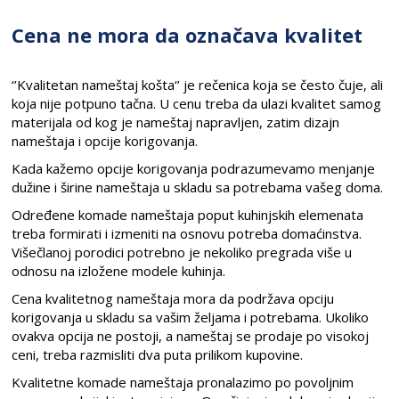
Cena ne mora da označava kvalitet
‘’Kvalitetan nameštaj košta‘’ je rečenica koja se često čuje, ali
koja nije potpuno tačna. U cenu treba da ulazi kvalitet samog
materijala od kog je nameštaj napravljen, zatim dizajn
nameštaja i opcije korigovanja.
Kada kažemo opcije korigovanja podrazumevamo menjanje
dužine i širine nameštaja u skladu sa potrebama vašeg doma.
Određene komade nameštaja poput kuhinjskih elemenata
treba formirati i izmeniti na osnovu potreba domaćinstva.
Višečlanoj porodici potrebno je nekoliko pregrada više u
odnosu na izložene modele kuhinja.
Cena kvalitetnog nameštaja mora da podržava opciju
korigovanja u skladu sa vašim željama i potrebama. Ukoliko
ovakva opcija ne postoji, a nameštaj se prodaje po visokoj
ceni, treba razmisliti dva puta prilikom kupovine.
Kvalitetne komade nameštaja pronalazimo po povoljnim