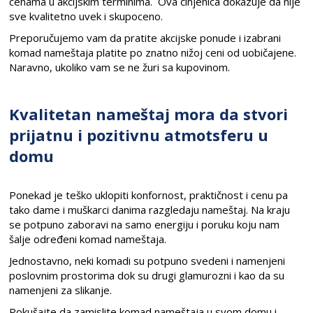
cenama u akcijskim terminima. Ova činjenica dokazuje da nije
sve kvalitetno uvek i skupoceno.
Preporučujemo vam da pratite akcijske ponude i izabrani
komad nameštaja platite po znatno nižoj ceni od uobičajene.
Naravno, ukoliko vam se ne žuri sa kupovinom.
Kvalitetan nameštaj mora da stvori
prijatnu i pozitivnu atmotsferu u
domu
Ponekad je teško uklopiti konfornost, praktičnost i cenu pa
tako dame i muškarci danima razgledaju nameštaj. Na kraju
se potpuno zaboravi na samo energiju i poruku koju nam
šalje određeni komad nameštaja.
Jednostavno, neki komadi su potpuno svedeni i namenjeni
poslovnim prostorima dok su drugi glamurozni i kao da su
namenjeni za slikanje.
Pokušajte da zamislite komad nameštaja u svom domu i