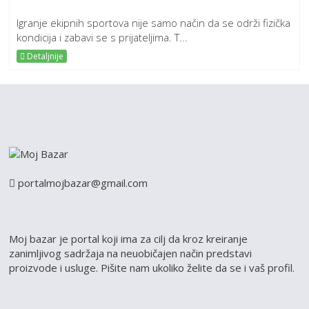
Igranje ekipnih sportova nije samo način da se održi fizička
kondicija i zabavi se s prijateljima. T...
Detaljnije
portalmojbazar@gmail.com
Moj bazar je portal koji ima za cilj da kroz kreiranje
zanimljivog sadržaja na neuobičajen način predstavi
proizvode i usluge. Pišite nam ukoliko želite da se i vaš profil.