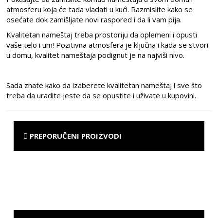
atmosferu koja će tada vladati u kući. Razmislite kako se
osećate dok zamišljate novi raspored i da li vam pija.
Kvalitetan nameštaj treba prostoriju da oplemeni i opusti
vaše telo i um! Pozitivna atmosfera je ključna i kada se stvori
u domu, kvalitet nameštaja podignut je na najviši nivo.
Sada znate kako da izaberete kvalitetan nameštaj i sve što
treba da uradite jeste da se opustite i uživate u kupovini.
PREPORUČENI PROIZVODI