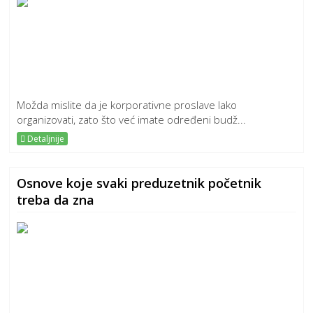
Možda mislite da je korporativne proslave lako
organizovati, zato što već imate određeni budž...
Detaljnije
Osnove koje svaki preduzetnik početnik
treba da zna