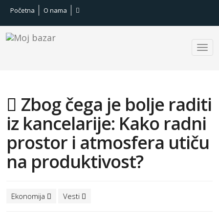
Početna
O nama
Zbog čega je bolje raditi
iz kancelarije: Kako radni
prostor i atmosfera utiču
na produktivost?
Ekonomija
Vesti