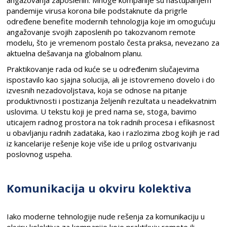
angažovanja zaposlenih. Mnoge kompanije su nastupanjem
pandemije virusa korona bile podstaknute da prigrle
određene benefite modernih tehnologija koje im omogućuju
angažovanje svojih zaposlenih po takozvanom remote
modelu, što je vremenom postalo česta praksa, nevezano za
aktuelna dešavanja na globalnom planu.
Praktikovanje rada od kuće se u određenim slučajevima
ispostavilo kao sjajna solucija, ali je istovremeno dovelo i do
izvesnih nezadovoljstava, koja se odnose na pitanje
produktivnosti i postizanja željenih rezultata u neadekvatnim
uslovima. U tekstu koji je pred nama se, stoga, bavimo
uticajem radnog prostora na tok radnih procesa i efikasnost
u obavljanju radnih zadataka, kao i razlozima zbog kojih je rad
iz kancelarije rešenje koje više ide u prilog ostvarivanju
poslovnog uspeha.
Komunikacija u okviru kolektiva
Iako moderne tehnologije nude rešenja za komunikaciju u