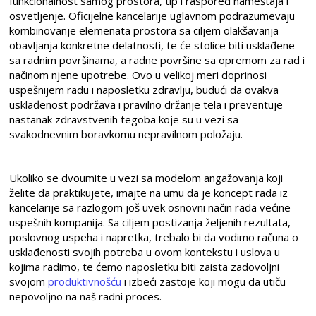
funkcionalnost samog prostora, tip i raspored nameštaja i
osvetljenje. Oficijelne kancelarije uglavnom podrazumevaju
kombinovanje elemenata prostora sa ciljem olakšavanja
obavljanja konkretne delatnosti, te će stolice biti usklađene
sa radnim površinama, a radne površine sa opremom za rad i
načinom njene upotrebe. Ovo u velikoj meri doprinosi
uspešnijem radu i naposletku zdravlju, budući da ovakva
usklađenost podržava i pravilno držanje tela i preventuje
nastanak zdravstvenih tegoba koje su u vezi sa
svakodnevnim boravkomu nepravilnom položaju.
Ukoliko se dvoumite u vezi sa modelom angažovanja koji
želite da praktikujete, imajte na umu da je koncept rada iz
kancelarije sa razlogom još uvek osnovni način rada većine
uspešnih kompanija. Sa ciljem postizanja željenih rezultata,
poslovnog uspeha i napretka, trebalo bi da vodimo računa o
usklađenosti svojih potreba u ovom kontekstu i uslova u
kojima radimo, te ćemo naposletku biti zaista zadovoljni
svojom
produktivnošću
i izbeći zastoje koji mogu da utiču
nepovoljno na naš radni proces.