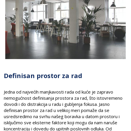
Definisan prostor za rad
Jedna od najvećih manjkavosti rada od kuće je zapravo
nemogućnost definisanja prostora za rad, što istovremeno
dovodi i do distrakcija u radu i gubljenja fokusa. Jasno
definisan prostor za rad u velikoj meri pomaže da se
usredsredimo na svrhu našeg boravka u datom prostoru i
isključimo sve eksterne faktore koji mogu da nam naruše
koncentraciju i dovedu do upitnih poslovnih odluka. Od