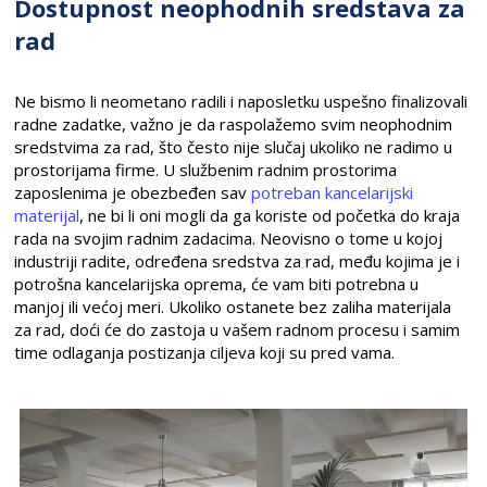
Dostupnost neophodnih sredstava za
rad
Ne bismo li neometano radili i naposletku uspešno finalizovali
radne zadatke, važno je da raspolažemo svim neophodnim
sredstvima za rad, što često nije slučaj ukoliko ne radimo u
prostorijama firme. U službenim radnim prostorima
zaposlenima je obezbeđen sav
potreban kancelarijski
materijal
, ne bi li oni mogli da ga koriste od početka do kraja
rada na svojim radnim zadacima. Neovisno o tome u kojoj
industriji radite, određena sredstva za rad, među kojima je i
potrošna kancelarijska oprema, će vam biti potrebna u
manjoj ili većoj meri. Ukoliko ostanete bez zaliha materijala
za rad, doći će do zastoja u vašem radnom procesu i samim
time odlaganja postizanja ciljeva koji su pred vama.