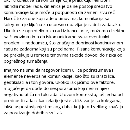
okviru kolektiva za kompanije koje praktikuju remote ili
hibridni model rada, činjenica je da ne postoji sredstvo
komunikacije koje može u potpunosti da zameni živu reč.
Naročito za one koji rade u timovima, komunikacija sa
kolegama je ključna za uspešno obavljanje radnih zadataka.
Ukoliko se opredelimo za rad iz kancelarije, možemo direktno
sa članovima tima da iskomuniciramo svaki eventualni
problem ili nedoumicu, što značajno doprinosi kontinuiranom
radu na zadacima koji su pred nama. Pisana komunikacija koja
se praktikuje u remote timovima takođe dovodi do rizika od
pogrešnog tumačenja.
Imajmo na umu da razgovor licem u lice podrazumeva i
elemente neverbalne komunikacije, kao što su izrazi lica,
gestikulacija i ton govora. Ukoliko isključimo ove faktore,
moguće je da dođe do nesporazuma koji nesumnjivo
negativno utiču na tok rada. U ovom kontekstu, još jedna od
prednosti rada iz kancelarije jeste zbližavanje sa kolegama,
lakše uspostavljanje timskog duha, koji je od velikog značaja
za postizanje dobrih rezultata.