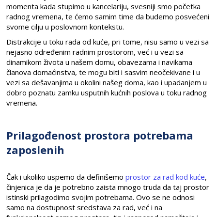
momenta kada stupimo u kancelariju, svesniji smo početka
radnog vremena, te ćemo samim time da budemo posvećeni
svome cilju u poslovnom kontekstu.
Distrakcije u toku rada od kuće, pri tome, nisu samo u vezi sa
nejasno određenim radnim prostorom, već i u vezi sa
dinamikom života u našem domu, obavezama i navikama
članova domaćinstva, te mogu biti i sasvim neočekivane i u
vezi sa dešavanjima u okolini našeg doma, kao i upadanjem u
dobro poznatu zamku usputnih kućnih poslova u toku radnog
vremena.
Prilagođenost prostora potrebama
zaposlenih
Čak i ukoliko uspemo da definišemo
prostor za rad kod kuće
,
činjenica je da je potrebno zaista mnogo truda da taj prostor
istinski prilagodimo svojim potrebama. Ovo se ne odnosi
samo na dostupnost sredstava za rad, već i na